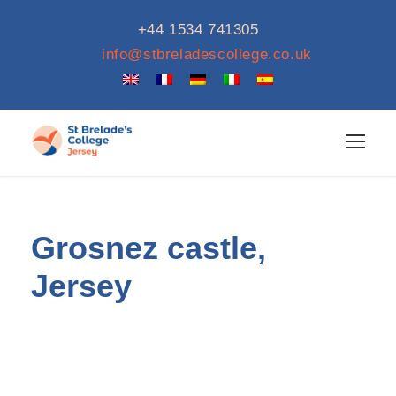
+44 1534 741305
info@stbreladescollege.co.uk
Grosnez castle,
Jersey