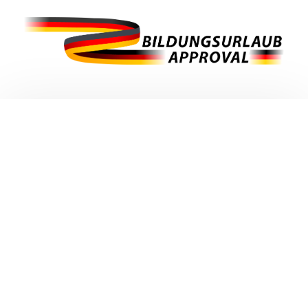
ENGLISCHKURSPREISE
Der Kurspreis hängt von der Anzahl an
Unterrichtsstunden ab, die das jeweilige
Land fordert. Bitte
kontaktieren Sie uns
für
weitere Informationen.
PREISE ANZEIGEN