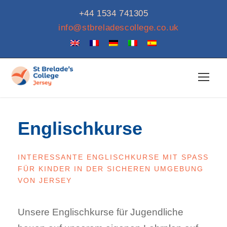
+44 1534 741305
info@stbreladescollege.co.uk
Englischkurse
INTERESSANTE ENGLISCHKURSE MIT SPASS F
ÜR KINDER IN DER SICHEREN UMGEBUNG V
ON JERSEY
Unsere Englischkurse für Jugendliche