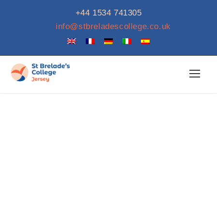
+44 1534 741305
info@stbreladescollege.co.uk