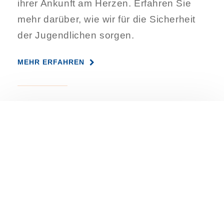
ihrer Ankunft am Herzen. Erfahren Sie
mehr darüber, wie wir für die Sicherheit
der Jugendlichen sorgen.
MEHR ERFAHREN
ENGLISCHKURSPREISE
Hier finden Sie die Preise unserer
Englischkurse sowie der Unterkünfte und
erfahren, wann Kurse angeboten werden.
PREISE ANZEIGEN