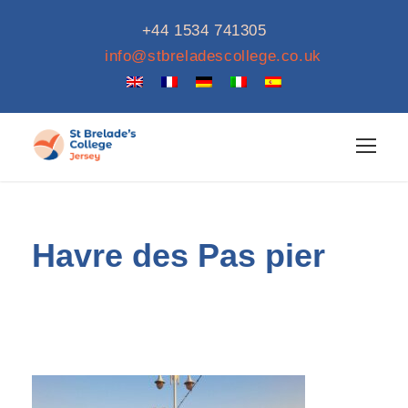
+44 1534 741305
info@stbreladescollege.co.uk
Havre des Pas pier