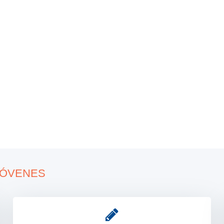
osto
JÓVENES