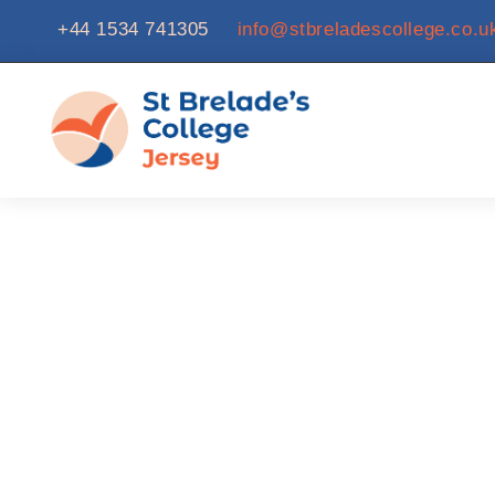
+44 1534 741305
info@stbreladescollege.co.u