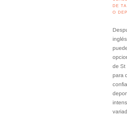
DE TA
O DE
Despu
inglés
puede
opcion
de St
para d
confi
depor
intens
varia