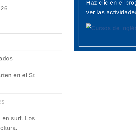
Haz clic en el pr
026
ver las actividade
tados
rten en el St
es
 en surf. Los
oltura.